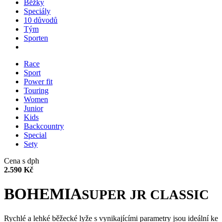
Běžky
Speciály
10 důvodů
Tým
Sporten
Race
Sport
Power fit
Touring
Women
Junior
Kids
Backcountry
Special
Sety
Cena s dph
2.590 Kč
BOHEMIA
SUPER JR CLASSIC
Rychlé a lehké běžecké lyže s vynikajícími parametry jsou ideální ke