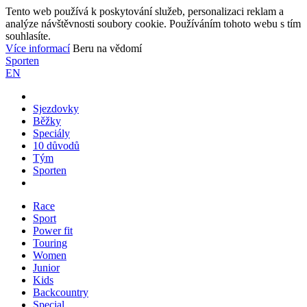
Tento web používá k poskytování služeb, personalizaci reklam a
analýze návštěvnosti soubory cookie. Používáním tohoto webu s tím
souhlasíte.
Více informací
Beru na vědomí
Sporten
EN
Sjezdovky
Běžky
Speciály
10 důvodů
Tým
Sporten
Race
Sport
Power fit
Touring
Women
Junior
Kids
Backcountry
Special