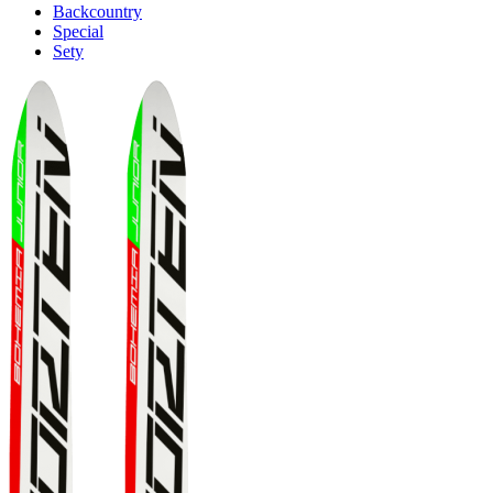
Backcountry
Special
Sety