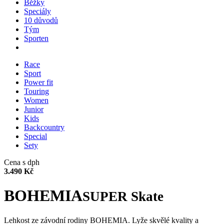
Běžky
Speciály
10 důvodů
Tým
Sporten
Race
Sport
Power fit
Touring
Women
Junior
Kids
Backcountry
Special
Sety
Cena s dph
3.490 Kč
BOHEMIA
SUPER Skate
Lehkost ze závodní rodiny BOHEMIA. Lyže skvělé kvality a