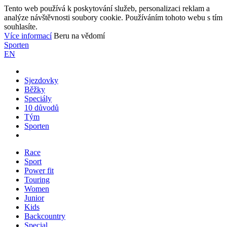
Tento web používá k poskytování služeb, personalizaci reklam a
analýze návštěvnosti soubory cookie. Používáním tohoto webu s tím
souhlasíte.
Více informací
Beru na vědomí
Sporten
EN
Sjezdovky
Běžky
Speciály
10 důvodů
Tým
Sporten
Race
Sport
Power fit
Touring
Women
Junior
Kids
Backcountry
Special