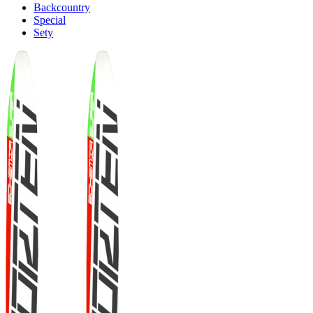
Backcountry
Special
Sety