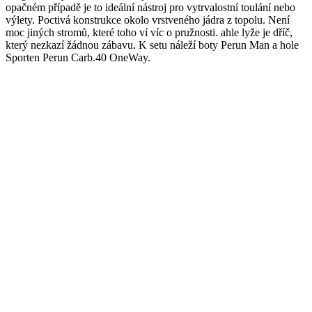
opačném případě je to ideální nástroj pro vytrvalostní toulání nebo
výlety. Poctivá konstrukce okolo vrstveného jádra z topolu. Není
moc jiných stromů, které toho ví víc o pružnosti. ahle lyže je dříč,
který nezkazí žádnou zábavu. K setu náleží boty Perun Man a hole
Sporten Perun Carb.40 OneWay.