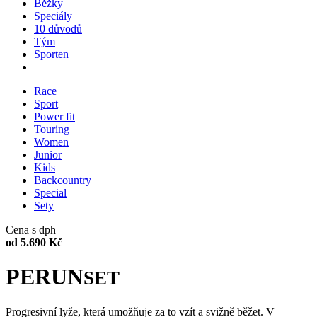
Běžky
Speciály
10 důvodů
Tým
Sporten
Race
Sport
Power fit
Touring
Women
Junior
Kids
Backcountry
Special
Sety
Cena s dph
od 5.690 Kč
PERUN
SET
Progresivní lyže, která umožňuje za to vzít a svižně běžet. V