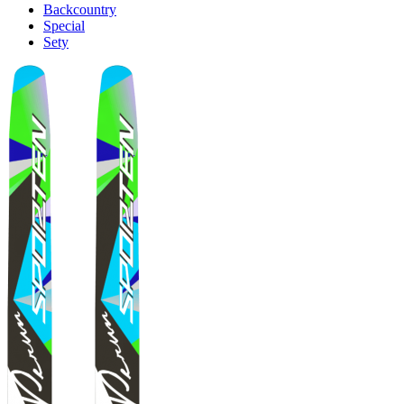
Backcountry
Special
Sety