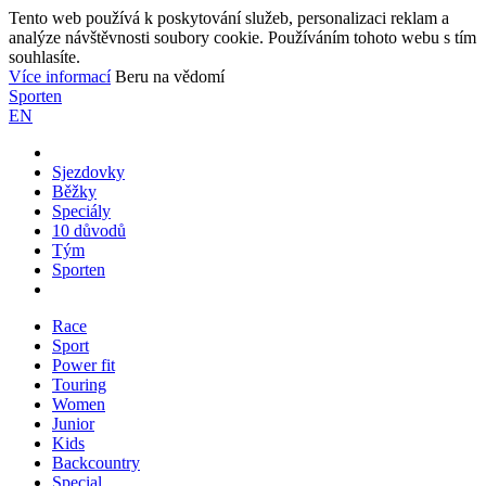
Tento web používá k poskytování služeb, personalizaci reklam a
analýze návštěvnosti soubory cookie. Používáním tohoto webu s tím
souhlasíte.
Více informací
Beru na vědomí
Sporten
EN
Sjezdovky
Běžky
Speciály
10 důvodů
Tým
Sporten
Race
Sport
Power fit
Touring
Women
Junior
Kids
Backcountry
Special