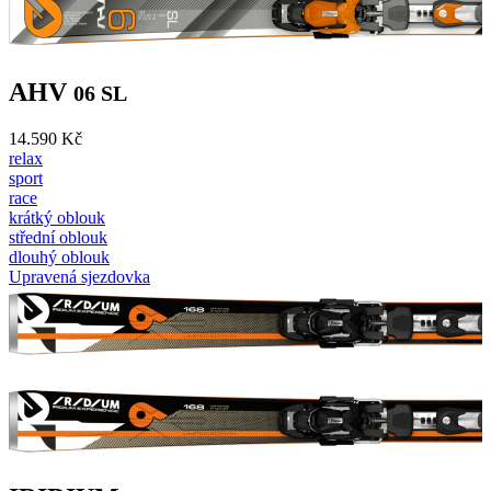
AHV
06 SL
14.590 Kč
relax
sport
race
krátký oblouk
střední oblouk
dlouhý oblouk
Upravená sjezdovka