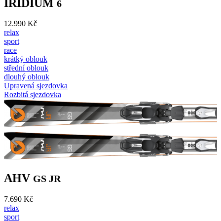
IRIDIUM
6
12.990 Kč
relax
sport
race
krátký oblouk
střední oblouk
dlouhý oblouk
Upravená sjezdovka
Rozbitá sjezdovka
AHV
GS JR
7.690 Kč
relax
sport