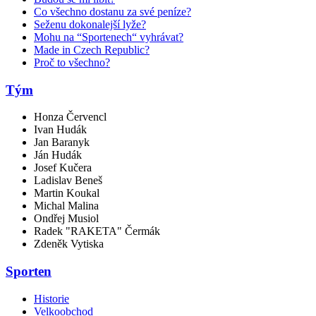
Co všechno dostanu za své peníze?
Seženu dokonalejší lyže?
Mohu na “Sportenech“ vyhrávat?
Made in Czech Republic?
Proč to všechno?
Tým
Honza Červencl
Ivan Hudák
Jan Baranyk
Ján Hudák
Josef Kučera
Ladislav Beneš
Martin Koukal
Michal Malina
Ondřej Musiol
Radek "RAKETA" Čermák
Zdeněk Vytiska
Sporten
Historie
Velkoobchod