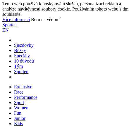
Tento web používá k poskytování služeb, personalizaci reklam a
analýze návštěvnosti soubory cookie. Používáním tohoto webu s tím
souhlasíte.
Více informací
Beru na vědomí
Sporten
EN
Sjezdovky
Běžky
Speciály
10 důvodů
Tým
Sporten
Exclusive
Race
Performance
Sport
Women
Fun
Junior
Kids