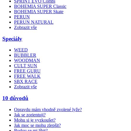
SPRINT EVO Combi
BOHEMIA SUPER Classic
BOHEMIA SUPER Skate
PERUN
PERUN NATURAL
Zobrazit vše
Speciály
WEED
BUBBLER
WOODMAN
CULT SUN
FREE GURU
FREE WALK
SBX RACE
Zobrazit vše
10 důvodů
Opravdu mám vhodně zvolené lyže?
Jak se zorientuji?
Mohu si je vyzkoušet?
Jak moc se mohu zlepšit?
Budou se mi líbit?