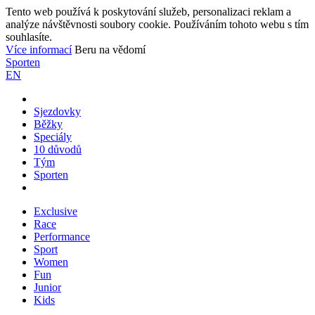
Tento web používá k poskytování služeb, personalizaci reklam a
analýze návštěvnosti soubory cookie. Používáním tohoto webu s tím
souhlasíte.
Více informací
Beru na vědomí
Sporten
EN
Sjezdovky
Běžky
Speciály
10 důvodů
Tým
Sporten
Exclusive
Race
Performance
Sport
Women
Fun
Junior
Kids