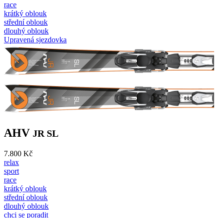
race
krátký oblouk
střední oblouk
dlouhý oblouk
Upravená sjezdovka
AHV
JR SL
7.800 Kč
relax
sport
race
krátký oblouk
střední oblouk
dlouhý oblouk
chci se poradit