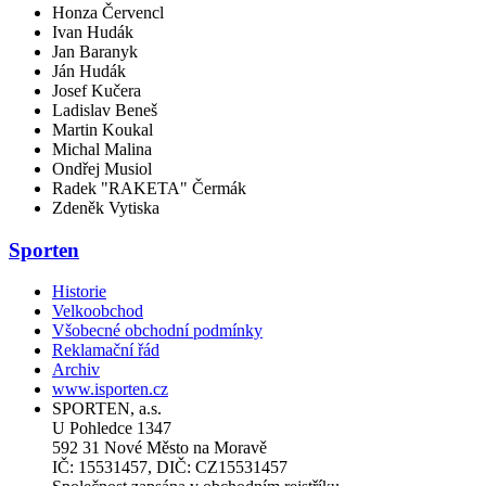
Honza Červencl
Ivan Hudák
Jan Baranyk
Ján Hudák
Josef Kučera
Ladislav Beneš
Martin Koukal
Michal Malina
Ondřej Musiol
Radek "RAKETA" Čermák
Zdeněk Vytiska
Sporten
Historie
Velkoobchod
Všobecné obchodní podmínky
Reklamační řád
Archiv
www.isporten.cz
SPORTEN, a.s.
U Pohledce 1347
592 31 Nové Město na Moravě
IČ: 15531457, DIČ: CZ15531457