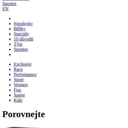
Sporten
EN
Sjezdovky
Běžky
Speciály
10 důvodů
Tým
Sporten
Exclusive
Race
Performance
Sport
Women
Fun
Junior
Kids
Porovnejte