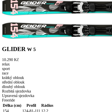
GLIDER
W 5
10.290 Kč
relax
sport
race
krátký oblouk
střední oblouk
dlouhý oblouk
Rozbitá sjezdovka
Upravená sjezdovka
Freeride
Délka (cm)
Profil
Rádius
154
124-81-111
12,2