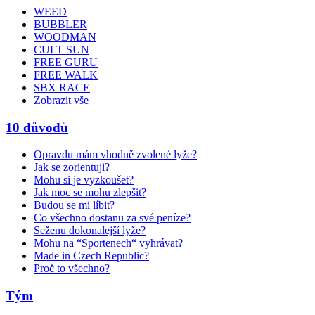
WEED
BUBBLER
WOODMAN
CULT SUN
FREE GURU
FREE WALK
SBX RACE
Zobrazit vše
10 důvodů
Opravdu mám vhodně zvolené lyže?
Jak se zorientuji?
Mohu si je vyzkoušet?
Jak moc se mohu zlepšit?
Budou se mi líbit?
Co všechno dostanu za své peníze?
Seženu dokonalejší lyže?
Mohu na “Sportenech“ vyhrávat?
Made in Czech Republic?
Proč to všechno?
Tým