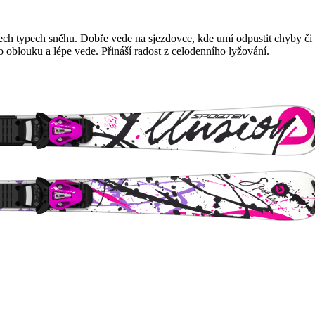
všech typech sněhu. Dobře vede na sjezdovce, kde umí odpustit chyby č
o oblouku a lépe vede. Přináší radost z celodenního lyžování.